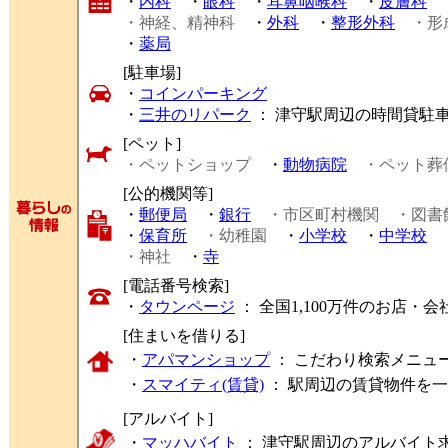
・
内科
・
眼科
・
耳鼻咽喉科
・
皮膚科
・神経、精神科
・
外科
・
整形外科
・形
・
薬局
[駐車場]
・
コインパーキング
・
三井のリパーク
： 津守駅周辺の時間貸駐
[ペット]
・ペットショップ
・
動物病院
・ペット葬
[公的機関等]
・
郵便局
・
銀行
・市区町村機関
・図書
・
保育所
・幼稚園
・
小学校
・
中学校
・神社
・
寺
[電話番号検索]
・
タウンページ
： 全国1,100万件のお店
[住まいを借りる]
・
アパマンショップ
： こだわり検索メニュ
・
スマイティ(賃貸)
： 駅周辺の賃貸物件を
[アルバイト]
・
マッハバイト
： 津守駅周辺のアルバイト