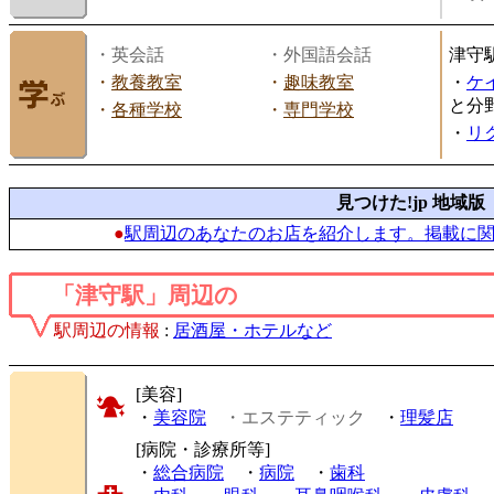
・英会話
・外国語会話
津守
・
教養教室
・
趣味教室
・
ケ
と分
・
各種学校
・
専門学校
・
リ
見つけた!jp 地域版
●
駅周辺のあなたのお店を紹介します。掲載に
「津守駅」周辺の
駅周辺の情報
:
居酒屋・ホテルなど
[美容]
・
美容院
・エステティック
・
理髪店
[病院・診療所等]
・
総合病院
・
病院
・
歯科