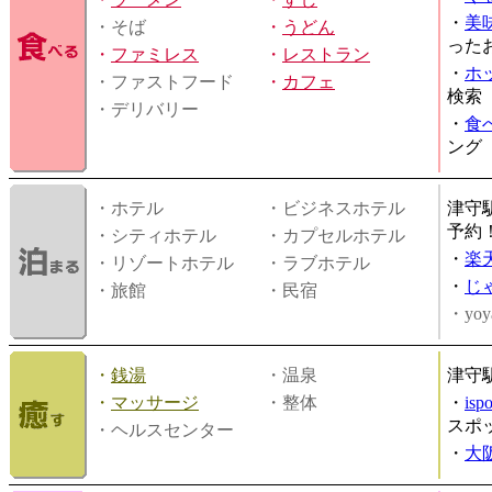
・
美
・そば
・
うどん
った
・
ファミレス
・
レストラン
・
ホ
・ファストフード
・
カフェ
検索
・デリバリー
・
食
ング
・ホテル
・ビジネスホテル
津守
予約
・シティホテル
・カプセルホテル
・
楽
・リゾートホテル
・ラブホテル
・
じ
・旅館
・民宿
・yoy
・
銭湯
・温泉
津守
・
マッサージ
・整体
・
is
スポ
・ヘルスセンター
・
大