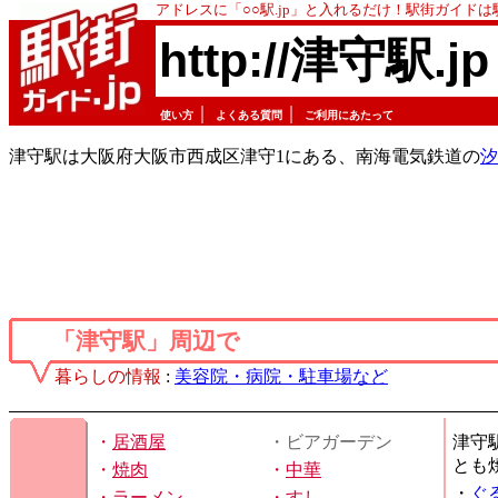
アドレスに「○○駅.jp」と入れるだけ！駅街ガイド
http://津守駅.jp
｜
｜
使い方
よくある質問
ご利用にあたって
津守駅は大阪府大阪市西成区津守1にある、南海電気鉄道の
汐
「津守駅」周辺で
暮らしの情報
:
美容院・病院・駐車場など
・
居酒屋
・ビアガーデン
津守
とも
・
焼肉
・
中華
・
ぐ
・
ラーメン
・
すし