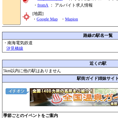
・
fromA
：
アルバイト求人情報
[地図]
・
Google Map
・
Mapion
路線の駅名一覧
・南海電気鉄道
汐見橋線
近くの駅
5km以内に他の駅はありません
駅街ガイド姉妹サイ
季節ごとのイベントをご案内