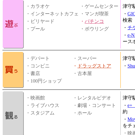
・カラオケ
・ゲームセンター
津守
・インターネットカフェ
・マンガ喫茶
・
GI
検索
・ビリヤード
・
パチンコ
・
チ
・プール
・ボウリング
・
e-
ース
・デパート
・スーパー
津守
・コンビニ
・
ドラッグストア
・
Shu
・書店
・古本屋
・100円ショップ
・映画館
・レンタルビデオ
津守
・ライブハウス
・劇場・コンサート
・
e
約
・スタジアム
・ホール
・
Mov
をチ
・映画